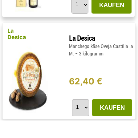
KAUFEN
La
Desica
La Desica
Manchego käse Oveja Castilla la
-
M.
3 kilogramm
62,40 €
KAUFEN