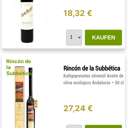
18,32 €
KAUFEN
Rincón de
la
Rincón de la Subbética
Subbética
Kaltgepresstes olivenöl Aceite de
-
oliva ecológico Andalucía
50 cl
27,24 €