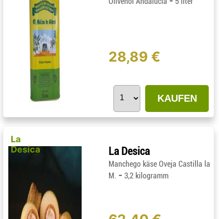
-
Olivenöl Andalucía
5 liter
28,89 €
KAUFEN
La
Desica
La Desica
Manchego käse Oveja Castilla la
-
M.
3,2 kilogramm