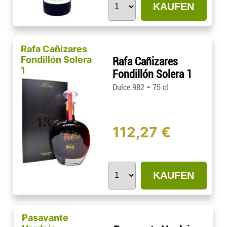
KAUFEN
Rafa Cañizares
Fondillón Solera
Rafa Cañizares
1
Fondillón Solera 1
-
Dulce 982
75 cl
112,27 €
KAUFEN
Pasavante