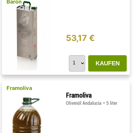
Barón
53,17 €
KAUFEN
Framoliva
Framoliva
-
Olivenöl Andalucía
5 liter