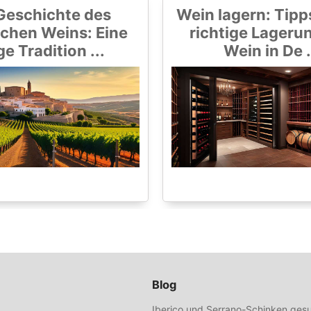
Geschichte des
Wein lagern: Tipps
chen Weins: Eine
richtige Lageru
ge Tradition ...
Wein in De .
Blog
Iberico und Serrano-Schinken gesu