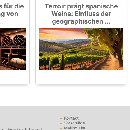
 für die
Terroir prägt spanische
ng von
Weine: Einfluss der
..
geographischen ...
Kontakt
Vorschläge
Mailing List
nd: Eine köstliche und