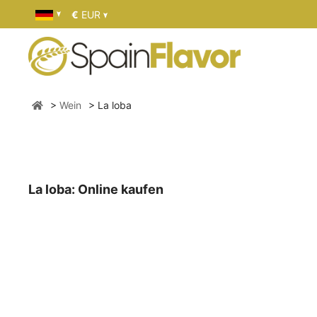
€
EUR
Wein
La loba
La loba: Online kaufen