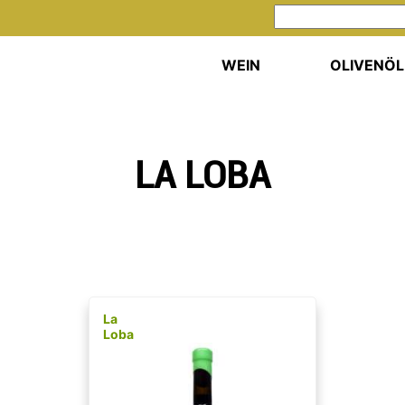
WEIN
OLIVENÖL
LA LOBA
La
Loba