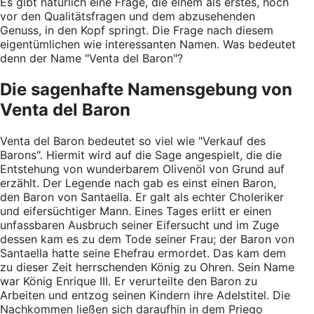
Es gibt natürlich eine Frage, die einem als erstes, noch
vor den Qualitätsfragen und dem abzusehenden
Genuss, in den Kopf springt. Die Frage nach diesem
eigentümlichen wie interessanten Namen. Was bedeutet
denn der Name "Venta del Baron"?
Die sagenhafte Namensgebung von
Venta del Baron
Venta del Baron bedeutet so viel wie "Verkauf des
Barons". Hiermit wird auf die Sage angespielt, die die
Entstehung von wunderbarem Olivenöl von Grund auf
erzählt. Der Legende nach gab es einst einen Baron,
den Baron von Santaella. Er galt als echter Choleriker
und eifersüchtiger Mann. Eines Tages erlitt er einen
unfassbaren Ausbruch seiner Eifersucht und im Zuge
dessen kam es zu dem Tode seiner Frau; der Baron von
Santaella hatte seine Ehefrau ermordet. Das kam dem
zu dieser Zeit herrschenden König zu Ohren. Sein Name
war König Enrique III. Er verurteilte den Baron zu
Arbeiten und entzog seinen Kindern ihre Adelstitel. Die
Nachkommen ließen sich daraufhin in dem Priego