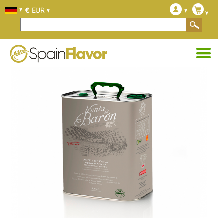
€
EUR