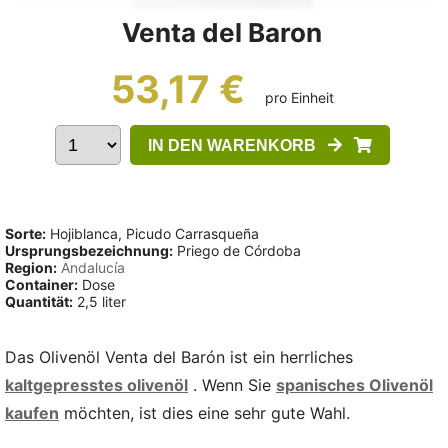
Venta del Baron
53,17 €
pro Einheit
IN DEN WARENKORB
Sorte:
Hojiblanca, Picudo Carrasqueña
Ursprungsbezeichnung:
Priego de Córdoba
Region:
Andalucía
Container:
Dose
Quantität:
2,5 liter
Das Olivenöl Venta del Barón ist ein herrliches
kaltgepresstes olivenöl
. Wenn Sie
spanisches Olivenöl
kaufen
möchten, ist dies eine sehr gute Wahl.