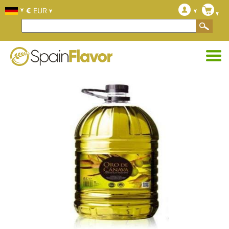
€
EUR