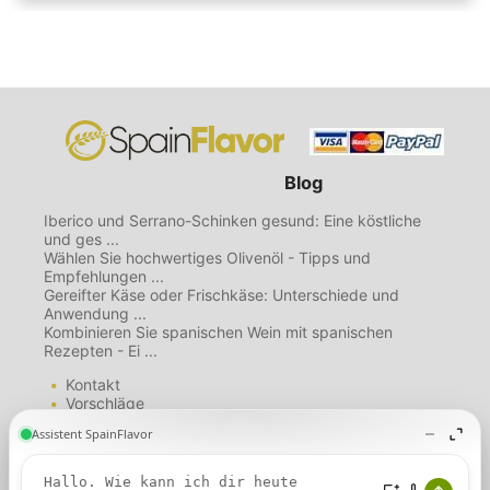
Blog
Iberico und Serrano-Schinken gesund: Eine köstliche
und ges ...
Wählen Sie hochwertiges Olivenöl - Tipps und
Empfehlungen ...
Gereifter Käse oder Frischkäse: Unterschiede und
Anwendung ...
Kombinieren Sie spanischen Wein mit spanischen
Rezepten - Ei ...
Kontakt
Vorschläge
Mailing List
Über uns
Diese Website verwendet
Nutzungsbedingungen
Cookies. Wenn Sie diese Seite
Datenschutzbestimmungen