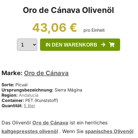
Oro de Cánava Olivenöl
43,06 €
pro Einheit
IN DEN WARENKORB
Marke:
Oro de Cánava
Sorte:
Picual
Ursprungsbezeichnung:
Sierra Mágina
Region:
Andalucía
Container:
PET (Kunststoff)
Quantität:
5 liter
Das Olivenöl
Oro de Cánava
ist ein herrliches
kaltgepresstes olivenöl
. Wenn Sie
spanisches Olivenöl