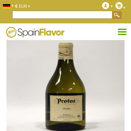
€
EUR