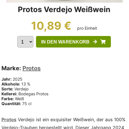
Protos Verdejo Weißwein
10,89 €
pro Einheit
IN DEN WARENKORB
Marke:
Protos
Jahr:
2025
Alkohole:
13 %
Sorte:
Verdejo
Kellerei:
Bodegas Protos
Farbe:
Weiß
Quantität:
75 cl
Protos
Verdejo ist ein exquisiter Weißwein, der aus 100%
Verdejo-Trauben hergestellt wird. Dieser Jahrgang 2024