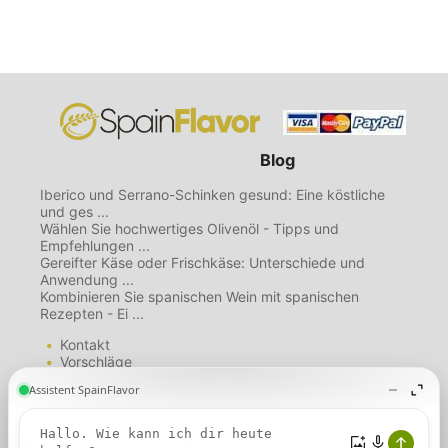
Blog
Iberico und Serrano-Schinken gesund: Eine köstliche
und ges ...
Wählen Sie hochwertiges Olivenöl - Tipps und
Empfehlungen ...
Gereifter Käse oder Frischkäse: Unterschiede und
Anwendung ...
Kombinieren Sie spanischen Wein mit spanischen
Rezepten - Ei ...
Kontakt
Vorschläge
Mailing List
Über uns
Diese Website verwendet
Nutzungsbedingungen
Cookies. Wenn Sie diese Seite
Datenschutzbestimmungen
weiterhin nutzen, gehen wir davon
Cookie-Richtlinie