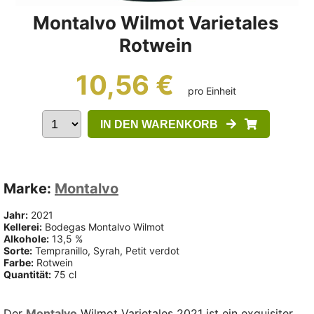
Montalvo Wilmot Varietales
Rotwein
10,56 €
pro Einheit
IN DEN WARENKORB
Marke:
Montalvo
Jahr:
2021
Kellerei:
Bodegas Montalvo Wilmot
Alkohole:
13,5 %
Sorte:
Tempranillo, Syrah, Petit verdot
Farbe:
Rotwein
Quantität:
75 cl
Der
Montalvo
Wilmot Varietales 2021 ist ein exquisiter