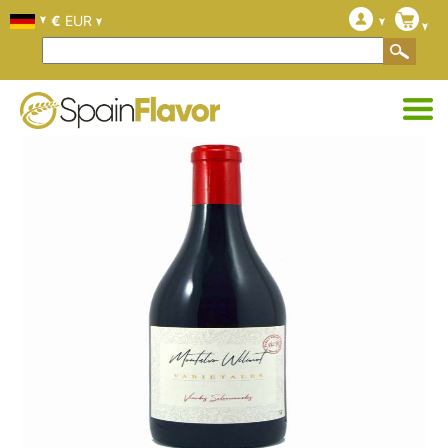
€
EUR