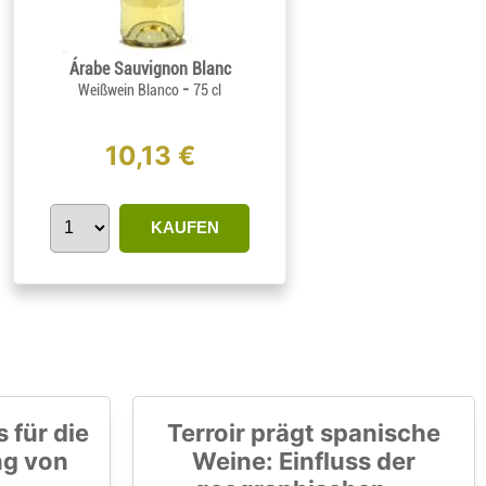
Árabe Sauvignon Blanc
-
Weißwein Blanco
75 cl
10,13 €
KAUFEN
 für die
Terroir prägt spanische
ng von
Weine: Einfluss der