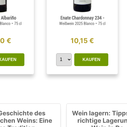
 Albariño
Enate Chardonnay 234 -
-
-
 Blanco
75 cl
Weißwein 2025 Blanco
75 cl
40 €
10,15 €
KAUFEN
KAUFEN
Geschichte des
Wein lagern: Tipps
chen Weins: Eine
richtige Lageru