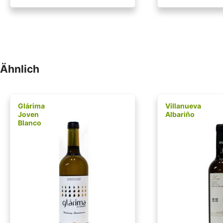
Ähnlich
Glárima
Villanueva
Joven
Albariño
Blanco