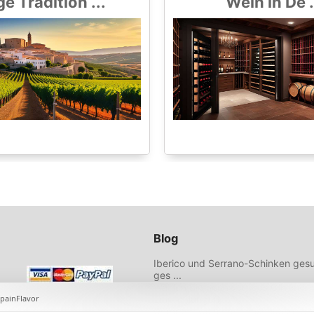
ge Tradition ...
Wein in De .
Blog
Iberico und Serrano-Schinken gesu
ges ...
Wählen Sie hochwertiges Olivenöl 
Empfehlungen ...
Gereifter Käse oder Frischkäse: U