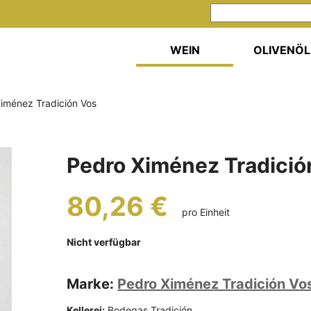
WEIN
OLIVENÖL
iménez Tradición Vos
Pedro Ximénez Tradició
80,26 €
pro Einheit
Nicht verfügbar
Marke:
Pedro Ximénez Tradición Vo
Kellerei:
Bodegas Tradición