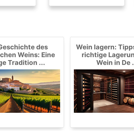
Geschichte des
Wein lagern: Tipps
chen Weins: Eine
richtige Lageru
ge Tradition ...
Wein in De .