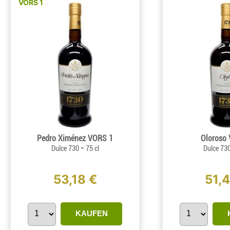
VORS 1
Pedro Ximénez VORS 1
Oloroso
-
Dulce 730
75 cl
Dulce 73
53,18 €
51,
KAUFEN