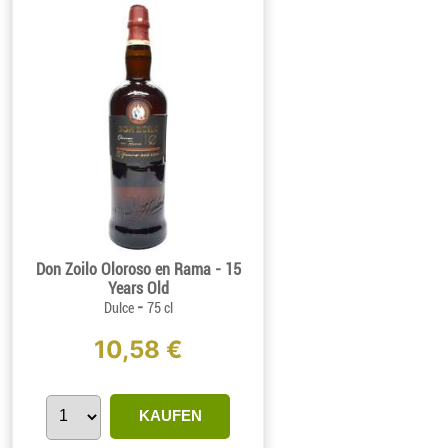
Don Zoilo Oloroso en Rama - 15
Years Old
-
Dulce
75 cl
10,58 €
KAUFEN