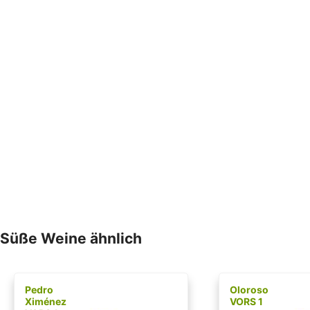
Süße Weine ähnlich
Pedro
Oloroso
Ximénez
VORS 1