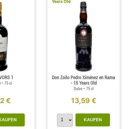
Years Old
 VORS 1
Don Zoilo Pedro Ximénez en Rama
-
- 15 Years Old
0
75 cl
-
Dulce
75 cl
42 €
13,59 €
KAUFEN
KAUFEN