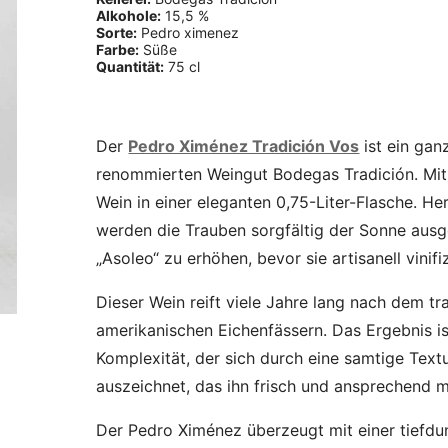
Alkohole:
15,5 %
Sorte:
Pedro ximenez
Farbe:
Süße
Quantität:
75 cl
Der
Pedro Ximénez Tradición Vos
ist ein ga
renommierten Weingut Bodegas Tradición. Mit 
Wein in einer eleganten 0,75-Liter-Flasche. H
werden die Trauben sorgfältig der Sonne ausg
„Asoleo“ zu erhöhen, bevor sie artisanell vinifi
Dieser Wein reift viele Jahre lang nach dem tr
amerikanischen Eichenfässern. Das Ergebnis i
Komplexität, der sich durch eine samtige Tex
auszeichnet, das ihn frisch und ansprechend 
Der Pedro Ximénez überzeugt mit einer tiefdu