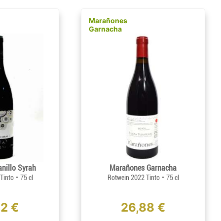
Marañones
Garnacha
nillo Syrah
Marañones Garnacha
-
-
 Tinto
75 cl
Rotwein 2022 Tinto
75 cl
62 €
26,88 €