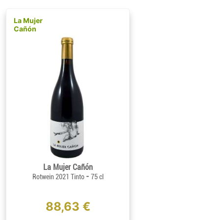
La Mujer
Cañón
La Mujer Cañón
-
Rotwein 2021 Tinto
75 cl
88,63 €