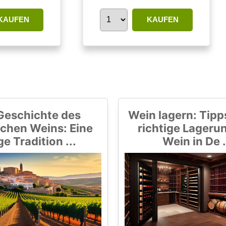
KAUFEN
KAUFEN
Geschichte des
Wein lagern: Tipps
chen Weins: Eine
richtige Lageru
ge Tradition ...
Wein in De .