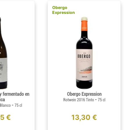
Obergo
Expression
y fermentado en
Obergo Expression
ica
-
Rotwein 2016 Tinto
75 cl
-
 Blanco
75 cl
85 €
13,30 €