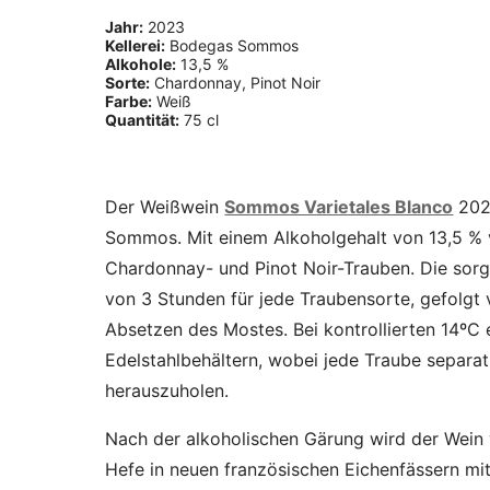
Jahr:
2023
Kellerei:
Bodegas Sommos
Alkohole:
13,5 %
Sorte:
Chardonnay, Pinot Noir
Farbe:
Weiß
Quantität:
75 cl
Der Weißwein
Sommos Varietales Blanco
2023
Sommos. Mit einem Alkoholgehalt von 13,5 % v
Chardonnay- und Pinot Noir-Trauben. Die sorgf
von 3 Stunden für jede Traubensorte, gefolgt
Absetzen des Mostes. Bei kontrollierten 14ºC e
Edelstahlbehältern, wobei jede Traube separat
herauszuholen.
Nach der alkoholischen Gärung wird der Wein v
Hefe in neuen französischen Eichenfässern mi