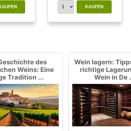
KAUFEN
KAUFEN
Geschichte des
Wein lagern: Tipps
chen Weins: Eine
richtige Lageru
ge Tradition ...
Wein in De .