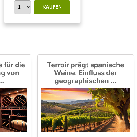
KAUFEN
 für die
Terroir prägt spanische
ng von
Weine: Einfluss der
..
geographischen ...