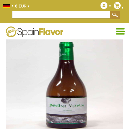
€
EUR