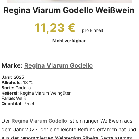
Regina Viarum Godello Weißwein
11,23 €
pro Einheit
Nicht verfügbar
Marke:
Regina Viarum Godello
Jahr:
2025
Alkohole:
13 %
Sorte:
Godello
Kellerei:
Regina Viarum Weingüter
Farbe:
Weiß
Quantität:
75 cl
Der
Regina Viarum Godello
ist ein junger Weißwein aus
dem Jahr 2023, der eine leichte Reifung erfahren hat und
aus der renommierten Weinregion Ribeira Sacra stammt.