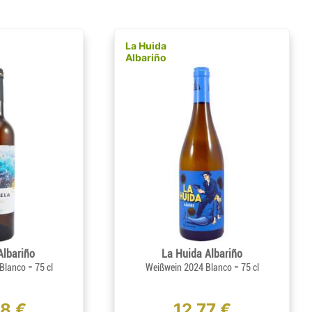
La Huida
Albariño
Albariño
La Huida Albariño
-
-
 Blanco
75 cl
Weißwein 2024 Blanco
75 cl
58 €
12,77 €