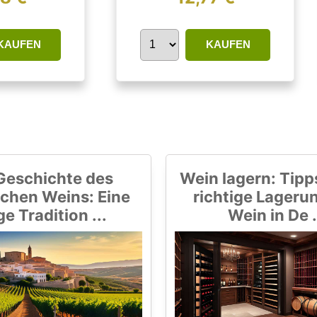
KAUFEN
KAUFEN
Geschichte des
Wein lagern: Tipps
chen Weins: Eine
richtige Lageru
ge Tradition ...
Wein in De .