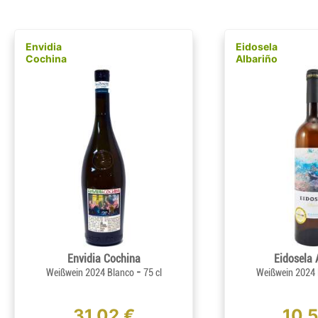
Envidia
Eidosela
Cochina
Albariño
Envidia Cochina
Eidosela 
-
Weißwein 2024 Blanco
75 cl
Weißwein 2024
31,02 €
10,