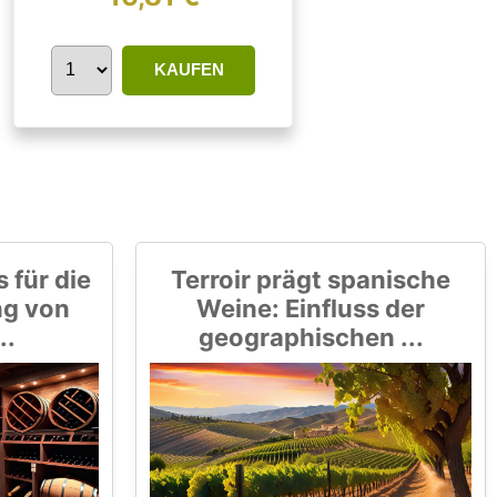
KAUFEN
 für die
Terroir prägt spanische
ng von
Weine: Einfluss der
..
geographischen ...