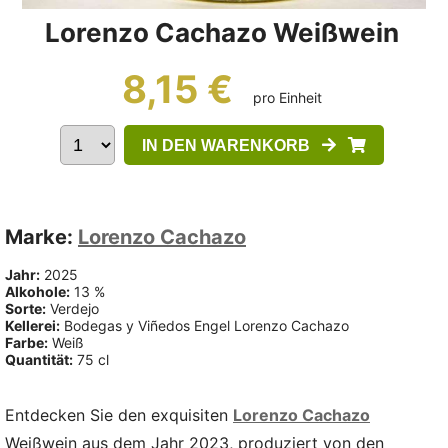
Lorenzo Cachazo Weißwein
8,15 €
pro Einheit
IN DEN WARENKORB
Marke:
Lorenzo Cachazo
Jahr:
2025
Alkohole:
13 %
Sorte:
Verdejo
Kellerei:
Bodegas y Viñedos Engel Lorenzo Cachazo
Farbe:
Weiß
Quantität:
75 cl
Entdecken Sie den exquisiten
Lorenzo Cachazo
Weißwein aus dem Jahr 2023, produziert von den