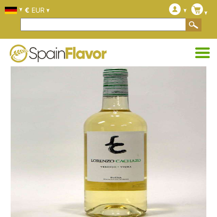
€
EUR