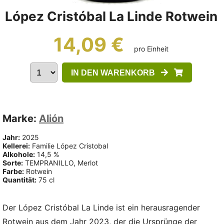
López Cristóbal La Linde Rotwein
14,09 €
pro Einheit
IN DEN WARENKORB
Marke:
Alión
Jahr:
2025
Kellerei:
Familie López Cristobal
Alkohole:
14,5 %
Sorte:
TEMPRANILLO, Merlot
Farbe:
Rotwein
Quantität:
75 cl
Der López Cristóbal La Linde ist ein herausragender
Rotwein aus dem Jahr 2023, der die Ursprünge der