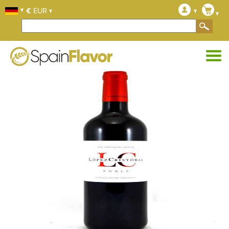
€
EUR