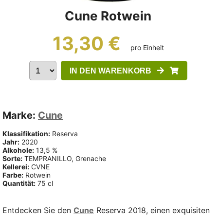
Cune Rotwein
13,30 €
pro Einheit
IN DEN WARENKORB
Marke:
Cune
Klassifikation:
Reserva
Jahr:
2020
Alkohole:
13,5 %
Sorte:
TEMPRANILLO, Grenache
Kellerei:
CVNE
Farbe:
Rotwein
Quantität:
75 cl
Entdecken Sie den
Cune
Reserva 2018, einen exquisiten