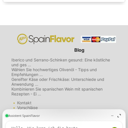
Blog
Iberico und Serrano-Schinken gesund: Eine köstliche
und ges ...
Wählen Sie hochwertiges Olivenöl - Tipps und
Empfehlungen ...
Gereifter Käse oder Frischkäse: Unterschiede und
Anwendung ...
Kombinieren Sie spanischen Wein mit spanischen
Rezepten - Ei ...
Kontakt
Vorschläge
Mailing List
Über uns
Diese Website verwendet
Nutzungsbedingungen
Cookies. Wenn Sie diese Seite
Datenschutzbestimmungen