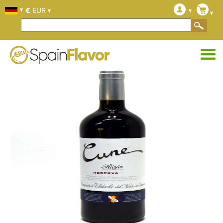
€
EUR