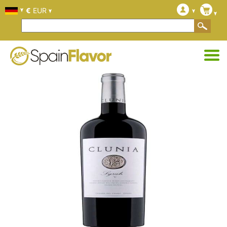
€
EUR