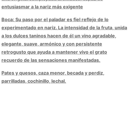
entusiasmar a la nariz más exigente
Boca: Su paso por el paladar es fiel reflejo de lo
experimentado en nariz. La intensidad de la fruta, unida
a los dulces taninos hacen de él un vino agradable,
elegante, suave, armónico y con persistente
retrogusto que ayuda a mantener vivo el grato
recuerdo de las sensaciones manifestadas.
Pates y quesos, caza menor, becada y perdiz,
parrilladas, cochinillo, lechal.