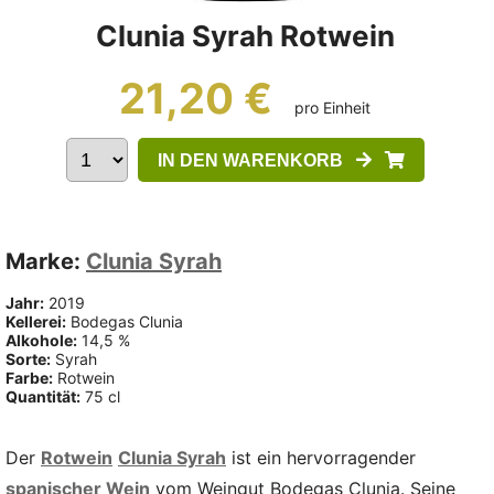
Clunia Syrah Rotwein
21,20 €
pro Einheit
IN DEN WARENKORB
Marke:
Clunia Syrah
Jahr:
2019
Kellerei:
Bodegas Clunia
Alkohole:
14,5 %
Sorte:
Syrah
Farbe:
Rotwein
Quantität:
75 cl
Der
Rotwein
Clunia Syrah
ist ein hervorragender
spanischer Wein
vom Weingut Bodegas Clunia. Seine