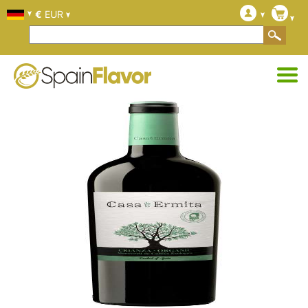
€
EUR