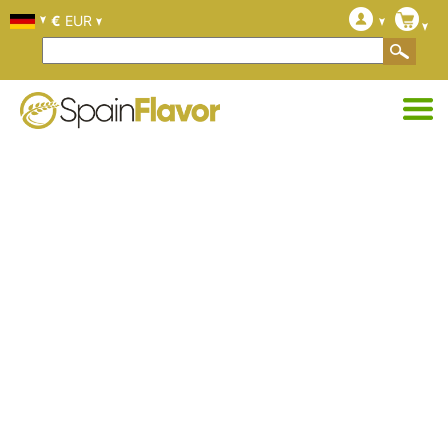
€
EUR