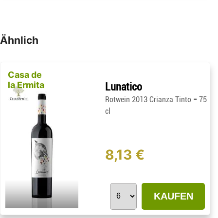
Ähnlich
Casa de
la Ermita
Lunatico
-
Rotwein 2013 Crianza Tinto
75
cl
8,13 €
KAUFEN