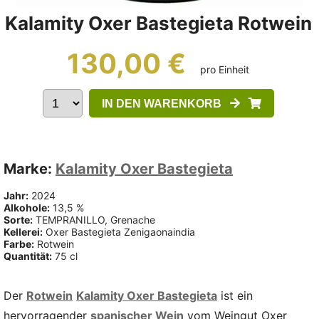
Kalamity Oxer Bastegieta Rotwein
130,00 €
pro Einheit
IN DEN WARENKORB
Marke:
Kalamity Oxer Bastegieta
Jahr:
2024
Alkohole:
13,5 %
Sorte:
TEMPRANILLO, Grenache
Kellerei:
Oxer Bastegieta Zenigaonaindia
Farbe:
Rotwein
Quantität:
75 cl
Der
Rotwein
Kalamity Oxer Bastegieta
ist ein
hervorragender
spanischer Wein
vom Weingut Oxer