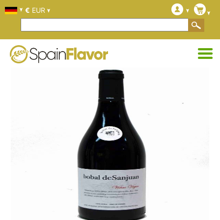
€
EUR