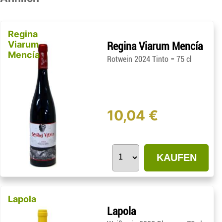
Regina
Viarum
Regina Viarum Mencía
Mencía
-
Rotwein 2024 Tinto
75 cl
10,04 €
KAUFEN
Lapola
Lapola