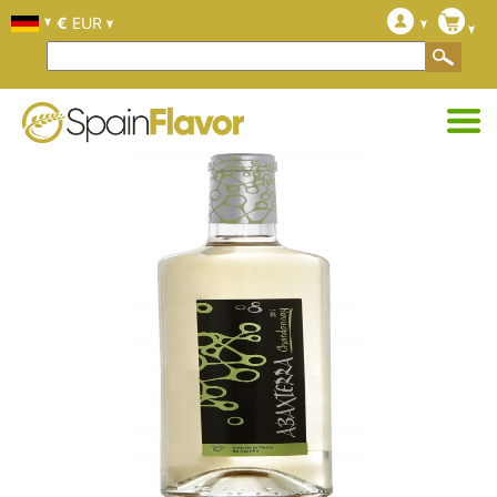
€
EUR