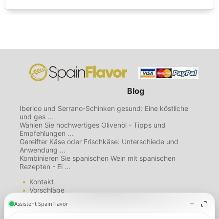
Blog
Iberico und Serrano-Schinken gesund: Eine köstliche
und ges ...
Wählen Sie hochwertiges Olivenöl - Tipps und
Empfehlungen ...
Gereifter Käse oder Frischkäse: Unterschiede und
Anwendung ...
Kombinieren Sie spanischen Wein mit spanischen
Rezepten - Ei ...
Kontakt
Vorschläge
Mailing List
Über uns
Diese Website verwendet
Nutzungsbedingungen