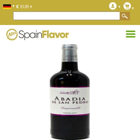
€
EUR