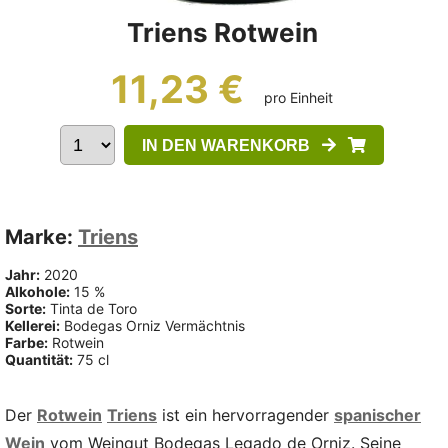
Triens Rotwein
11,23 €
pro Einheit
IN DEN WARENKORB
Marke:
Triens
Jahr:
2020
Alkohole:
15 %
Sorte:
Tinta de Toro
Kellerei:
Bodegas Orniz Vermächtnis
Farbe:
Rotwein
Quantität:
75 cl
Der
Rotwein
Triens
ist ein hervorragender
spanischer
Wein
vom Weingut Bodegas Legado de Orniz. Seine