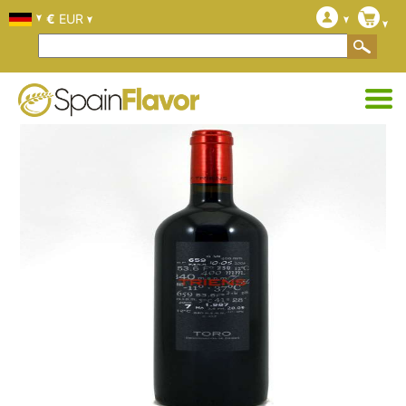
€
EUR