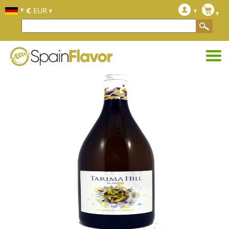
€
EUR