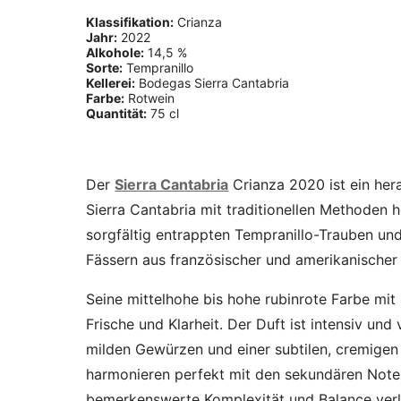
Klassifikation:
Crianza
Jahr:
2022
Alkohole:
14,5 %
Sorte:
Tempranillo
Kellerei:
Bodegas Sierra Cantabria
Farbe:
Rotwein
Quantität:
75 cl
Der
Sierra Cantabria
Crianza 2020 ist ein he
Sierra Cantabria mit traditionellen Methoden h
sorgfältig entrappten Tempranillo-Trauben un
Fässern aus französischer und amerikanischer Ei
Seine mittelhohe bis hohe rubinrote Farbe mi
Frische und Klarheit. Der Duft ist intensiv und
milden Gewürzen und einer subtilen, cremigen 
harmonieren perfekt mit den sekundären Noten
bemerkenswerte Komplexität und Balance verl