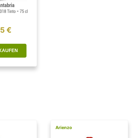
antabria
-
018 Tinto
75 cl
45 €
KAUFEN
Arienzo