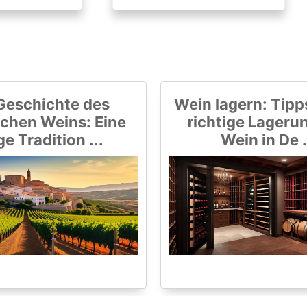
Geschichte des
Wein lagern: Tipps
chen Weins: Eine
richtige Lageru
ge Tradition ...
Wein in De .