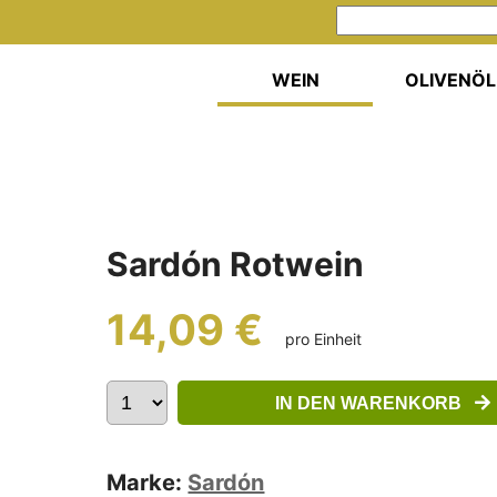
WEIN
OLIVENÖL
Sardón Rotwein
14,09 €
pro Einheit
IN DEN WARENKORB
Marke:
Sardón