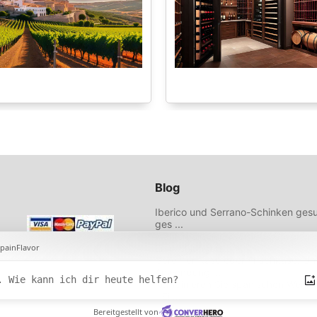
Blog
Iberico und Serrano-Schinken gesu
ges ...
Wählen Sie hochwertiges Olivenöl 
Empfehlungen ...
Gereifter Käse oder Frischkäse: U
Anwendung ...
Kombinieren Sie spanischen Wein 
- Ei ...