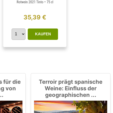
-
Rotwein 2021 Tinto
75 cl
35,39 €
KAUFEN
 für die
Terroir prägt spanische
ng von
Weine: Einfluss der
..
geographischen ...