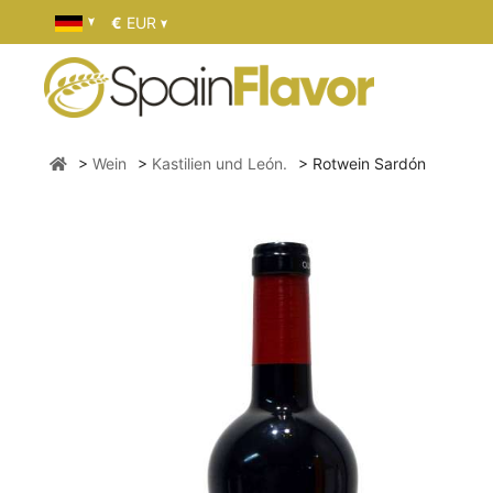
€
EUR
Wein
Kastilien und León.
Rotwein Sardón