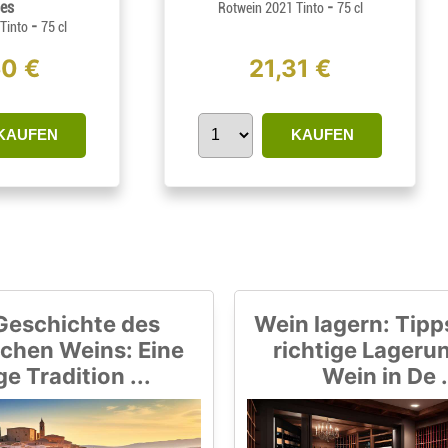
es
-
Rotwein 2021 Tinto
75 cl
-
 Tinto
75 cl
50 €
21,31 €
KAUFEN
KAUFEN
Geschichte des
Wein lagern: Tipps
chen Weins: Eine
richtige Lageru
ge Tradition ...
Wein in De .