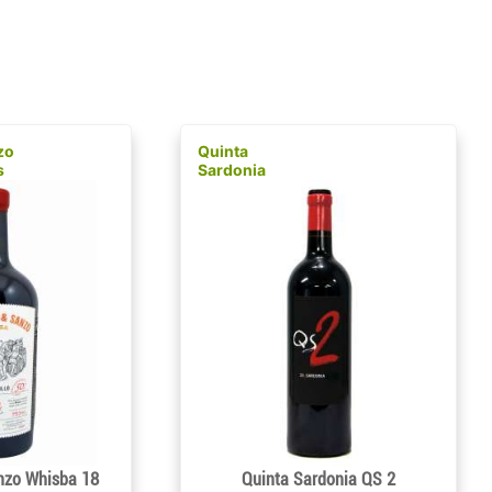
zo
Quinta
s
Sardonia
nzo Whisba 18
Quinta Sardonia QS 2