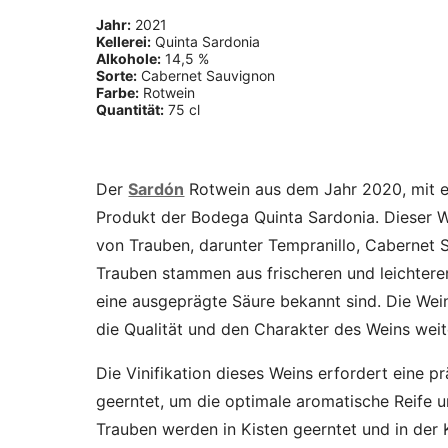
Jahr:
2021
Kellerei:
Quinta Sardonia
Alkohole:
14,5 %
Sorte:
Cabernet Sauvignon
Farbe:
Rotwein
Quantität:
75 cl
Der
Sardón
Rotwein aus dem Jahr 2020, mit e
Produkt der Bodega Quinta Sardonia. Dieser W
von Trauben, darunter Tempranillo, Cabernet 
Trauben stammen aus frischeren und leichtere
eine ausgeprägte Säure bekannt sind. Die Wein
die Qualität und den Charakter des Weins weite
Die Vinifikation dieses Weins erfordert eine
geerntet, um die optimale aromatische Reife u
Trauben werden in Kisten geerntet und in der 