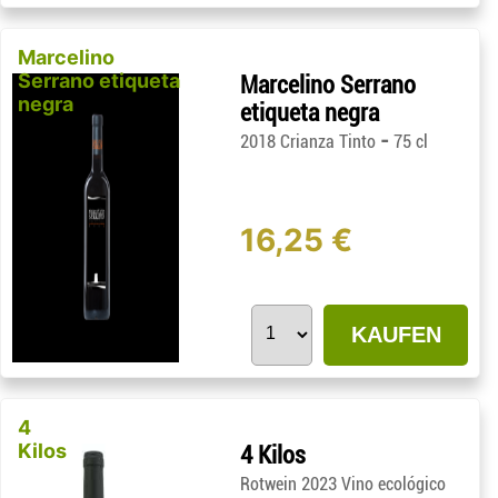
Marcelino
Serrano etiqueta
Marcelino Serrano
negra
etiqueta negra
-
2018 Crianza Tinto
75 cl
16,25 €
KAUFEN
4
Kilos
4 Kilos
Rotwein 2023 Vino ecológico