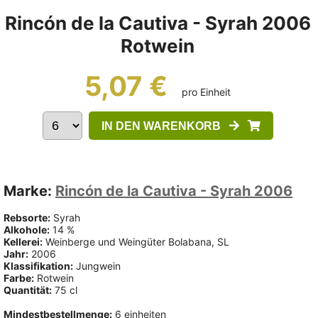
Rincón de la Cautiva - Syrah 2006
Rotwein
5,07 €
pro Einheit
IN DEN WARENKORB
Marke:
Rincón de la Cautiva - Syrah 2006
Rebsorte:
Syrah
Alkohole:
14 %
Kellerei:
Weinberge und Weingüter Bolabana, SL
Jahr:
2006
Klassifikation:
Jungwein
Farbe:
Rotwein
Quantität:
75 cl
Mindestbestellmenge:
6 einheiten