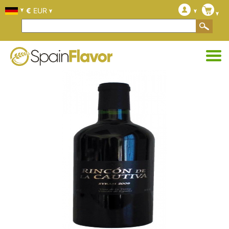
€
EUR