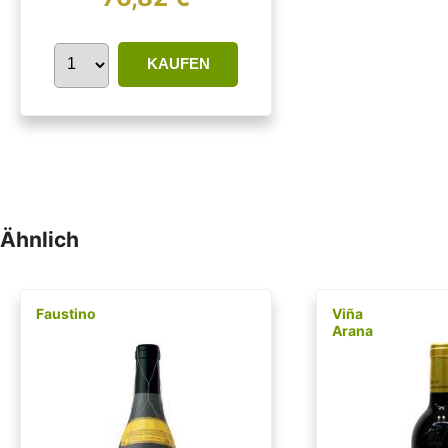
KAUFEN
Ähnlich
Faustino
Viña
Arana