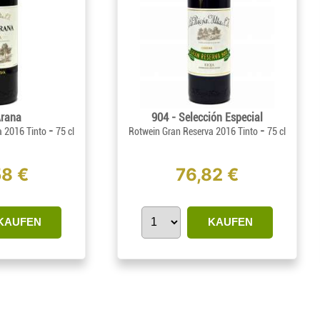
Arana
904 - Selección Especial
-
-
a 2016 Tinto
75 cl
Rotwein Gran Reserva 2016 Tinto
75 cl
58 €
76,82 €
KAUFEN
KAUFEN