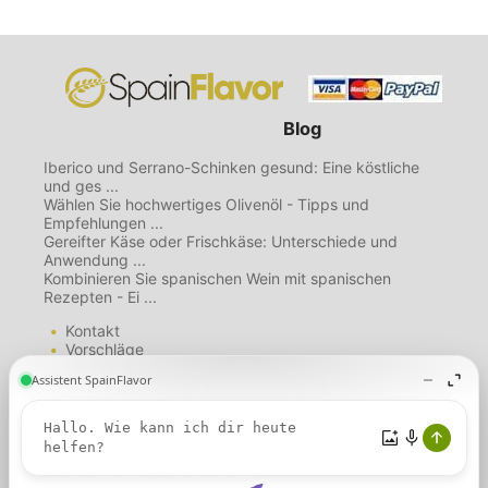
Blog
Iberico und Serrano-Schinken gesund: Eine köstliche
und ges ...
Wählen Sie hochwertiges Olivenöl - Tipps und
Empfehlungen ...
Gereifter Käse oder Frischkäse: Unterschiede und
Anwendung ...
Kombinieren Sie spanischen Wein mit spanischen
Rezepten - Ei ...
Kontakt
Vorschläge
Mailing List
Über uns
Diese Website verwendet
Nutzungsbedingungen
Cookies. Wenn Sie diese Seite
Datenschutzbestimmungen
weiterhin nutzen, gehen wir davon
Cookie-Richtlinie
aus, dass Sie unserer Verwendung
von Cookies zustimmen.
Weitere