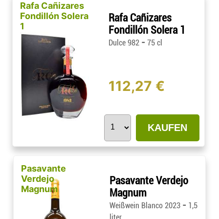
Rafa Cañizares
Fondillón Solera
Rafa Cañizares
1
Fondillón Solera 1
-
Dulce 982
75 cl
112,27 €
KAUFEN
Pasavante
Verdejo
Pasavante Verdejo
Magnum
Magnum
-
Weißwein Blanco 2023
1,5
liter