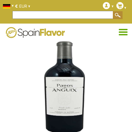
€
EUR