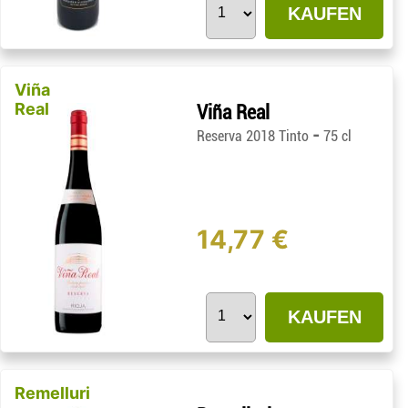
KAUFEN
Viña
Real
Viña Real
-
Reserva 2018 Tinto
75 cl
14,77 €
KAUFEN
Remelluri