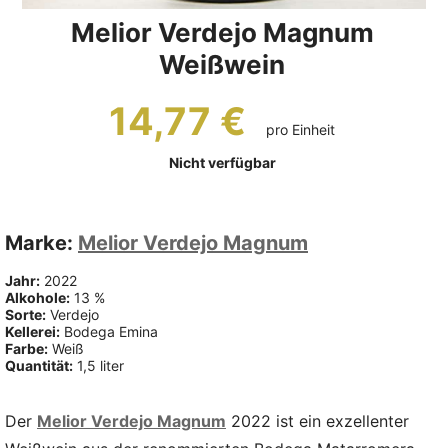
Melior Verdejo Magnum
Weißwein
14,77 €
pro Einheit
Nicht verfügbar
Marke:
Melior Verdejo Magnum
Jahr:
2022
Alkohole:
13 %
Sorte:
Verdejo
Kellerei:
Bodega Emina
Farbe:
Weiß
Quantität:
1,5 liter
Der
Melior Verdejo Magnum
2022 ist ein exzellenter