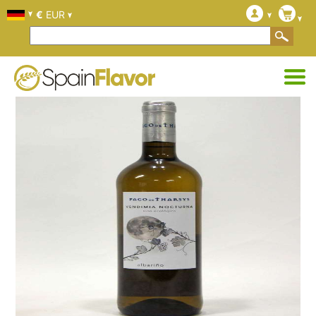
€
EUR