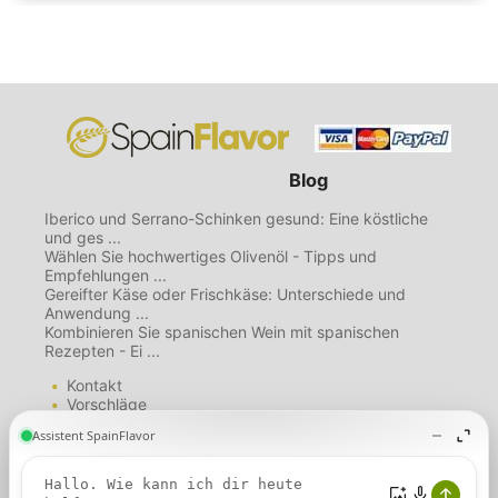
Blog
Iberico und Serrano-Schinken gesund: Eine köstliche
und ges ...
Wählen Sie hochwertiges Olivenöl - Tipps und
Empfehlungen ...
Gereifter Käse oder Frischkäse: Unterschiede und
Anwendung ...
Kombinieren Sie spanischen Wein mit spanischen
Rezepten - Ei ...
Kontakt
Vorschläge
Mailing List
Über uns
Diese Website verwendet
Nutzungsbedingungen
Cookies. Wenn Sie diese Seite
Datenschutzbestimmungen
weiterhin nutzen, gehen wir davon