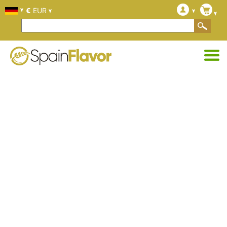
€
EUR