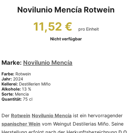
Novilunio Mencía Rotwein
11,52 €
pro Einheit
Nicht verfügbar
Marke:
Novilunio Mencía
Farbe:
Rotwein
Jahr:
2024
Kellerei:
Destillerien Miño
Alkohole:
13 %
Sorte:
Mencia
Quantität:
75 cl
Der
Rotwein
Novilunio Mencía
ist ein hervorragender
spanischer Wein
vom Weingut Destilerias Miño. Seine
Herstellung erfolgt nach der Herkunftsbezeichnung
D.O.