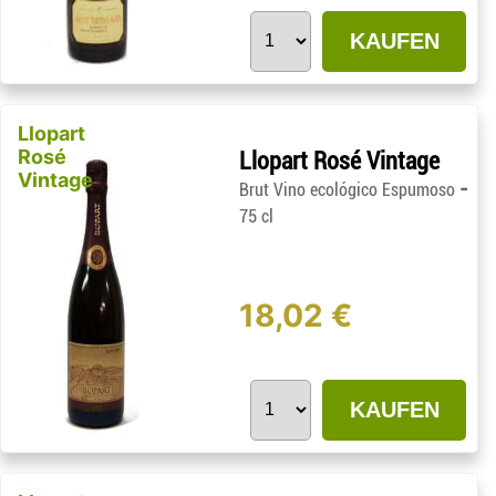
KAUFEN
Llopart
Rosé
Llopart Rosé Vintage
Vintage
-
Brut Vino ecológico Espumoso
75 cl
18,02 €
KAUFEN