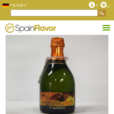
€
EUR