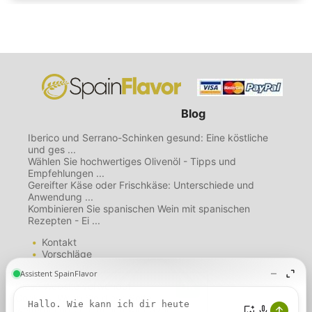
Blog
Iberico und Serrano-Schinken gesund: Eine köstliche
und ges ...
Wählen Sie hochwertiges Olivenöl - Tipps und
Empfehlungen ...
Gereifter Käse oder Frischkäse: Unterschiede und
Anwendung ...
Kombinieren Sie spanischen Wein mit spanischen
Rezepten - Ei ...
Kontakt
Vorschläge
Mailing List
Über uns
Diese Website verwendet
Nutzungsbedingungen
Cookies. Wenn Sie diese Seite
Datenschutzbestimmungen
weiterhin nutzen, gehen wir davon