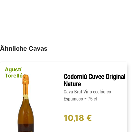
Ähnliche Cavas
Agustí
Torelló
Codorniú Cuvee Original
Nature
Cava Brut Vino ecológico
-
Espumoso
75 cl
10,18 €