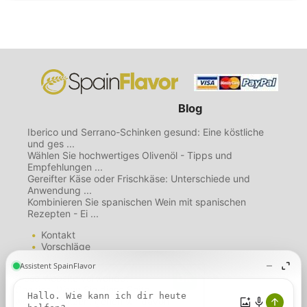
Blog
Iberico und Serrano-Schinken gesund: Eine köstliche
und ges ...
Wählen Sie hochwertiges Olivenöl - Tipps und
Empfehlungen ...
Gereifter Käse oder Frischkäse: Unterschiede und
Anwendung ...
Kombinieren Sie spanischen Wein mit spanischen
Rezepten - Ei ...
Kontakt
Vorschläge
Mailing List
Über uns
Diese Website verwendet
Nutzungsbedingungen
Cookies. Wenn Sie diese Seite
Datenschutzbestimmungen
weiterhin nutzen, gehen wir davon
Cookie-Richtlinie