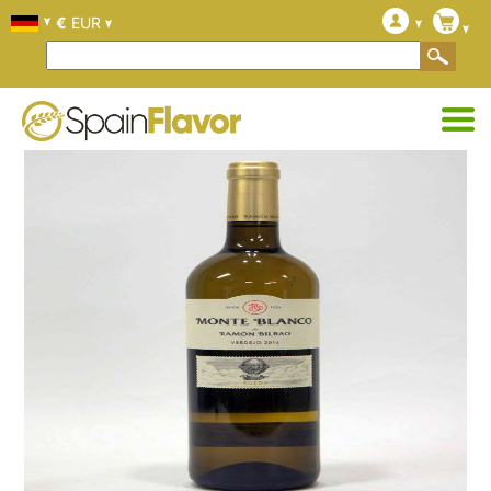
€
EUR