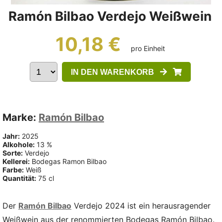
Ramón Bilbao Verdejo Weißwein
10,18 €
pro Einheit
IN DEN WARENKORB
Marke:
Ramón Bilbao
Jahr:
2025
Alkohole:
13 %
Sorte:
Verdejo
Kellerei:
Bodegas Ramon Bilbao
Farbe:
Weiß
Quantität:
75 cl
Der
Ramón Bilbao
Verdejo 2024 ist ein herausragender
Weißwein aus der renommierten Bodegas Ramón Bilbao.