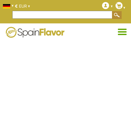
€
EUR