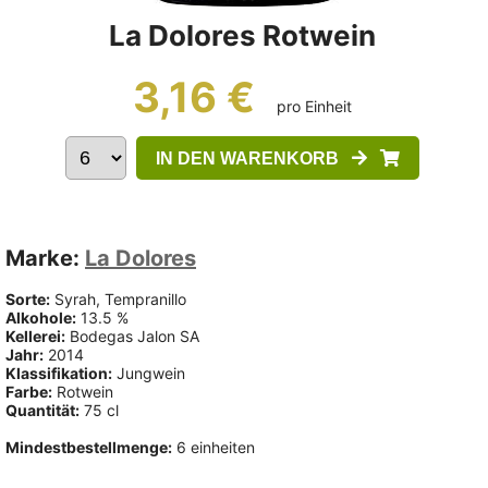
La Dolores Rotwein
3,16 €
pro Einheit
IN DEN WARENKORB
Marke:
La Dolores
Sorte:
Syrah, Tempranillo
Alkohole:
13.5 %
Kellerei:
Bodegas Jalon SA
Jahr:
2014
Klassifikation:
Jungwein
Farbe:
Rotwein
Quantität:
75 cl
Mindestbestellmenge:
6 einheiten