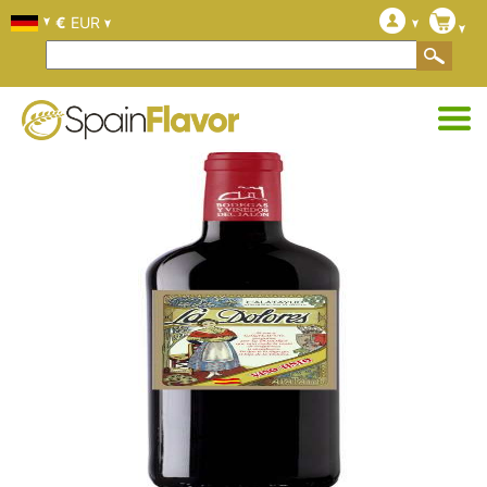
€
EUR