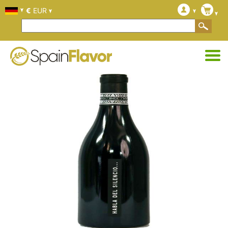
€
EUR