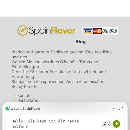
Blog
Iberico und Serrano-Schinken gesund: Eine köstliche
und ges ...
Wählen Sie hochwertiges Olivenöl - Tipps und
Empfehlungen ...
Gereifter Käse oder Frischkäse: Unterschiede und
Anwendung ...
Kombinieren Sie spanischen Wein mit spanischen
Rezepten - Ei ...
Kontakt
Vorschläge
Mailing List
Über uns
Diese Website verwendet
Nutzungsbedingungen
Cookies. Wenn Sie diese Seite
Datenschutzbestimmungen
weiterhin nutzen, gehen wir davon
Cookie-Richtlinie
aus, dass Sie unserer Verwendung