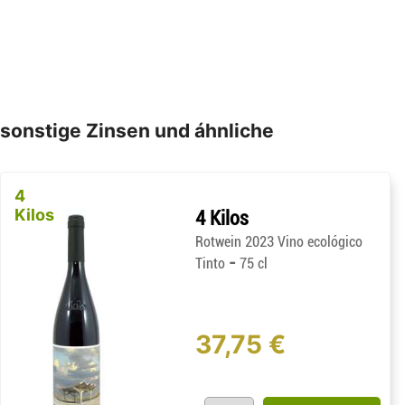
sonstige Zinsen und áhnliche
4
Kilos
4 Kilos
Rotwein 2023 Vino ecológico
-
Tinto
75 cl
37,75 €