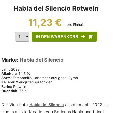
Habla del Silencio Rotwein
11,23 €
pro Einheit
IN DEN WARENKORB
Marke:
Habla del Silencio
Jahr:
2023
Alkohole:
14,5 %
Sorte:
Tempranillo Cabernet Sauvignon, Syrah
Kellerei:
Weingüter-sprachigen
Farbe:
Rotwein
Quantität:
75 cl
Der Vino tinto
Habla del Silencio
aus dem Jahr 2022 ist
eine exquisite Kreation von Bodegas Habla und bringt