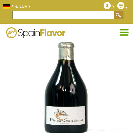
€
EUR