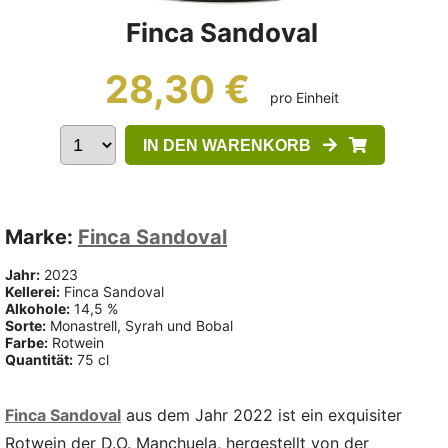
Finca Sandoval
28,30 €
pro Einheit
IN DEN WARENKORB
Marke:
Finca Sandoval
Jahr:
2023
Kellerei:
Finca Sandoval
Alkohole:
14,5 %
Sorte:
Monastrell, Syrah und Bobal
Farbe:
Rotwein
Quantität:
75 cl
Finca Sandoval
aus dem Jahr 2022 ist ein exquisiter
Rotwein der D.O. Manchuela, hergestellt von der