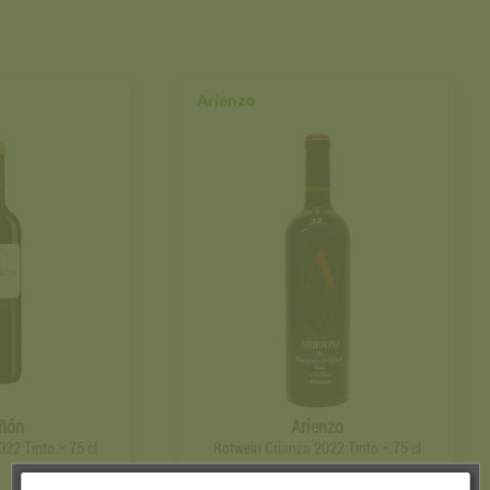
Arienzo
ñón
Arienzo
-
-
022 Tinto
75 cl
Rotwein Crianza 2022 Tinto
75 cl