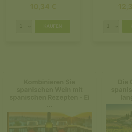
10,34 €
12,3
KAUFEN
Kombinieren Sie
Die 
spanischen Wein mit
spanis
spanischen Rezepten - Ei
lan
...