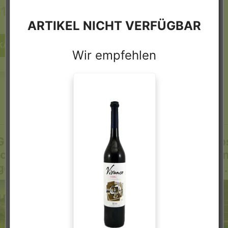
1 €
11,09 €
ARTIKEL NICHT VERFÜGBAR
KAUFEN
KAUFEN
Wir empfehlen
Geschichte des
Wein lagern: Tipps
chen Weins: Eine
richtige Lageru
ge Tradition ...
Wein in De .