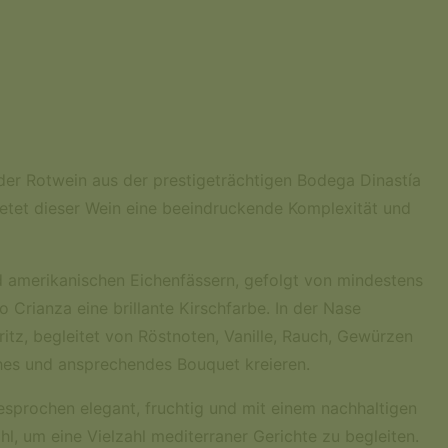
der Rotwein aus der prestigeträchtigen Bodega Dinastía
ietet dieser Wein eine beeindruckende Komplexität und
d amerikanischen Eichenfässern, gefolgt von mindestens
 Crianza eine brillante Kirschfarbe. In der Nase
ritz, begleitet von Röstnoten, Vanille, Rauch, Gewürzen
hes und ansprechendes Bouquet kreieren.
sprochen elegant, fruchtig und mit einem nachhaltigen
l, um eine Vielzahl mediterraner Gerichte zu begleiten.