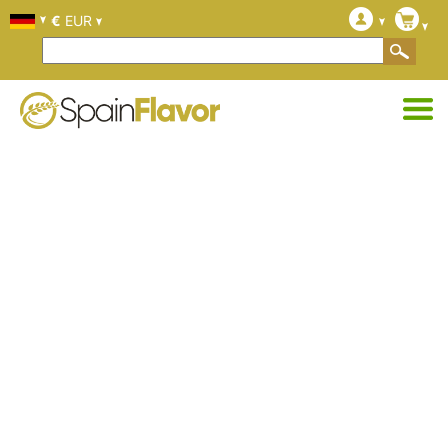
€
EUR