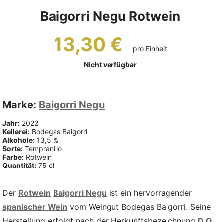
Baigorri Negu Rotwein
13,30 €
pro Einheit
Nicht verfügbar
Marke:
Baigorri Negu
Jahr:
2022
Kellerei:
Bodegas Baigorri
Alkohole:
13,5 %
Sorte:
Tempranillo
Farbe:
Rotwein
Quantität:
75 cl
Der
Rotwein
Baigorri Negu
ist ein hervorragender
spanischer Wein
vom Weingut Bodegas Baigorri. Seine
Herstellung erfolgt nach der Herkunftsbezeichnung
D.O.