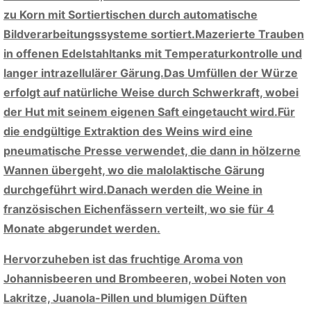
zu Korn mit Sortiertischen durch automatische
Bildverarbeitungssysteme sortiert.Mazerierte Trauben
in offenen Edelstahltanks mit Temperaturkontrolle und
langer intrazellulärer Gärung.Das Umfüllen der Würze
erfolgt auf natürliche Weise durch Schwerkraft, wobei
der Hut mit seinem eigenen Saft eingetaucht wird.Für
die endgültige Extraktion des Weins wird eine
pneumatische Presse verwendet, die dann in hölzerne
Wannen übergeht, wo die malolaktische Gärung
durchgeführt wird.Danach werden die Weine in
französischen Eichenfässern verteilt, wo sie für 4
Monate abgerundet werden.
Hervorzuheben ist das fruchtige Aroma von
Johannisbeeren und Brombeeren, wobei Noten von
Lakritze, Juanola-Pillen und blumigen Düften