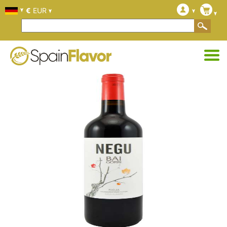
€
EUR