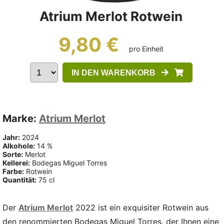
Atrium Merlot Rotwein
9,80 €
pro Einheit
IN DEN WARENKORB
Marke:
Atrium Merlot
Jahr:
2024
Alkohole:
14 %
Sorte:
Merlot
Kellerei:
Bodegas Miguel Torres
Farbe:
Rotwein
Quantität:
75 cl
Der
Atrium Merlot
2022 ist ein exquisiter Rotwein aus
den renommierten Bodegas Miguel Torres, der Ihnen eine