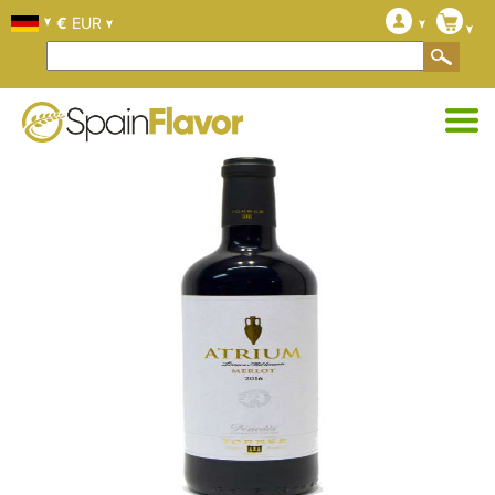
€
EUR