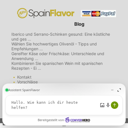
Blog
Iberico und Serrano-Schinken gesund: Eine köstliche
und ges ...
Wählen Sie hochwertiges Olivenöl - Tipps und
Empfehlungen ...
Gereifter Käse oder Frischkäse: Unterschiede und
Anwendung ...
Kombinieren Sie spanischen Wein mit spanischen
Rezepten - Ei ...
Kontakt
Vorschläge
Mailing List
Über uns
Diese Website verwendet
Nutzungsbedingungen
Cookies. Wenn Sie diese Seite
Datenschutzbestimmungen
weiterhin nutzen, gehen wir davon
Cookie-Richtlinie
aus, dass Sie unserer Verwendung
von Cookies zustimmen.
Weitere
Informationen.
--