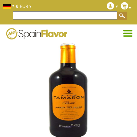
€
EUR