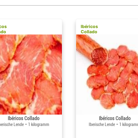
icos
Ibéricos
ado
Collado
Ibéricos Collado
Ibéricos Collado
-
-
berische Lende
1 kilogramm
Iberische Lende
1 kilogra