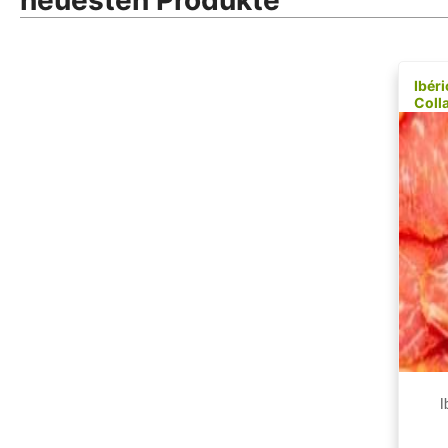
neuesten Produkte
Ibér
Coll
I