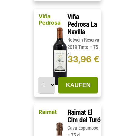
Viña
Viña
Pedrosa
Pedrosa La
Navilla
Rotwein Reserva
-
2019 Tinto
75
cl
33,96 €
KAUFEN
Raimat
Raimat El
Cim del Turó
Cava Espumoso
-
75 cl