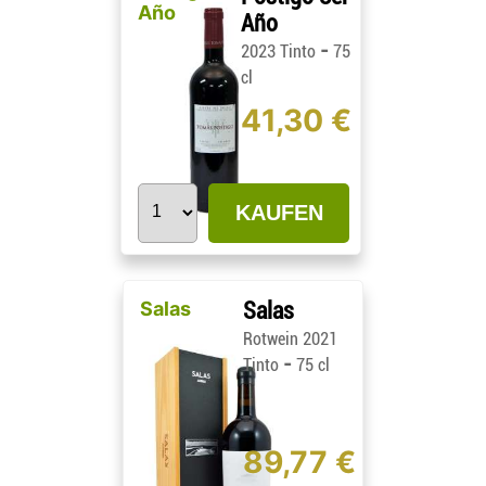
Año
Año
-
2023 Tinto
75
cl
41,30 €
KAUFEN
Salas
Salas
Rotwein 2021
-
Tinto
75 cl
89,77 €