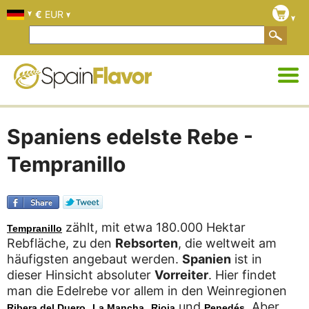
€
EUR
Spaniens edelste Rebe -
Tempranillo
zählt, mit etwa 180.000 Hektar
Tempranillo
Rebfläche, zu den
Rebsorten
, die weltweit am
häufigsten angebaut werden.
Spanien
ist in
dieser Hinsicht absoluter
Vorreiter
. Hier findet
man die Edelrebe vor allem in den Weinregionen
,
,
und
. Aber
Ribera del Duero
La Mancha
Rioja
Penedés