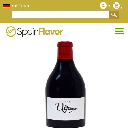
€
EUR