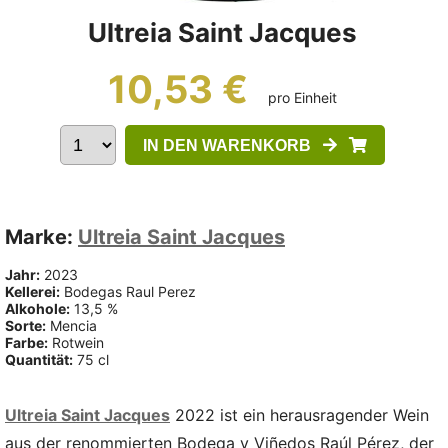
Ultreia Saint Jacques
10,53 €
pro Einheit
IN DEN WARENKORB
Marke:
Ultreia Saint Jacques
Jahr:
2023
Kellerei:
Bodegas Raul Perez
Alkohole:
13,5 %
Sorte:
Mencia
Farbe:
Rotwein
Quantität:
75 cl
Ultreia Saint Jacques
2022 ist ein herausragender Wein
aus der renommierten Bodega y Viñedos Raúl Pérez, der