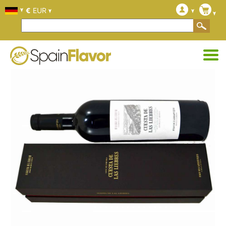
€
EUR