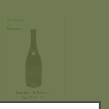
Dani Resa
Tu
Recuerdo
Dani Resa Tu Recuerdo
-
Tinto 2024
75 cl