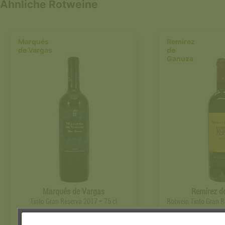
Ähnliche Rotweine
Marqués
Remírez
de Vargas
de
Ganuza
Marqués de Vargas
Remírez d
-
Tinto Gran Reserva 2017
75 cl
Rotwein Tinto Gran 