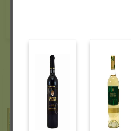
44,85 €
115,
KAUFEN
Kombinieren Sie
Die 
spanischen Wein mit
spanis
spanischen Rezepten - Ei
lan
...