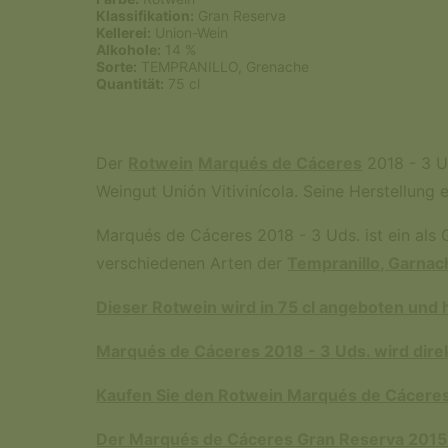
Klassifikation:
Gran Reserva
Kellerei:
Union-Wein
Alkohole:
14 %
Sorte:
TEMPRANILLO, Grenache
Quantität:
75 cl
Der
Rotwein
Marqués de Cáceres
2018 - 3 U
Weingut Unión Vitivinícola. Seine Herstellung
Marqués de Cáceres 2018 - 3 Uds. ist ein als 
verschiedenen Arten der
Tempranillo,
Garnach
Dieser Rotwein wird in 75 cl angeboten und 
Marqués de Cáceres 2018 - 3 Uds. wird direk
Kaufen Sie den Rotwein Marqués de Cáceres 
Der Marqués de Cáceres Gran Reserva 2015 