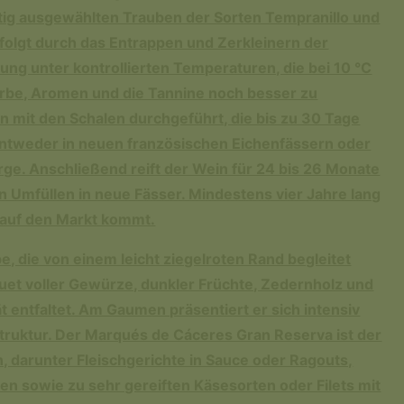
ltig ausgewählten Trauben der Sorten Tempranillo und
erfolgt durch das Entrappen und Zerkleinern der
ung unter kontrollierten Temperaturen, die bei 10 °C
Farbe, Aromen und die Tannine noch besser zu
on mit den Schalen durchgeführt, die bis zu 30 Tage
 entweder in neuen französischen Eichenfässern oder
rge. Anschließend reift der Wein für 24 bis 26 Monate
in Umfüllen in neue Fässer. Mindestens vier Jahre lang
r auf den Markt kommt.
e, die von einem leicht ziegelroten Rand begleitet
uet voller Gewürze, dunkler Früchte, Zedernholz und
entfaltet. Am Gaumen präsentiert er sich intensiv
 Struktur. Der Marqués de Cáceres Gran Reserva ist der
, darunter Fleischgerichte in Sauce oder Ragouts,
n sowie zu sehr gereiften Käsesorten oder Filets mit