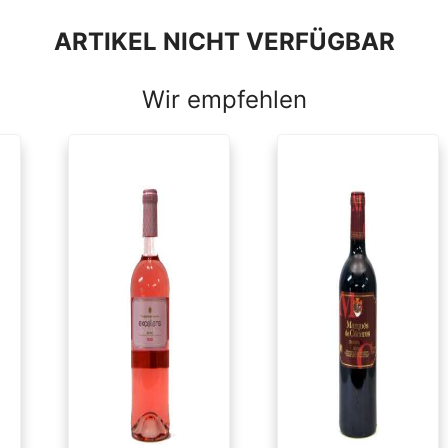
23 €
147,73 €
ARTIKEL NICHT VERFÜGBAR
KAUFEN
KAUFEN
Wir empfehlen
Geschichte des
Wein lagern: Tipps
chen Weins: Eine
richtige Lageru
ge Tradition ...
Wein in De .