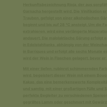
Herkunftsbezeichnung Rioja, der aus sorgfä
Garnacha hergestellt wird. Die Vinifikation 
Trauben, gefolgt von einer alkoholischen Gär
beginnt und bis auf 28 °C ansteigt. Um die 
extrahieren, wird eine verlängerte Mazerati
andauert. Die malolaktische Gärung erfolgt
in Edelstahltanks, abhängig von der Weincha
in Barriques und erfolgt alle sechs Monate e
wird der Wein in Flaschen gelagert, bevor e
Mit einer tiefen, rubinrot schimmernden Farb
wird, begeistert dieser Wein mit einem Bouq
Kakao, das eine bemerkenswerte Komplexität 
und samtig, mit einer großartigen Fülle und
perfekte Begleiter zu verschiedenen Speisen
gegrilltes Lamm oder geschmort mit Gewürze