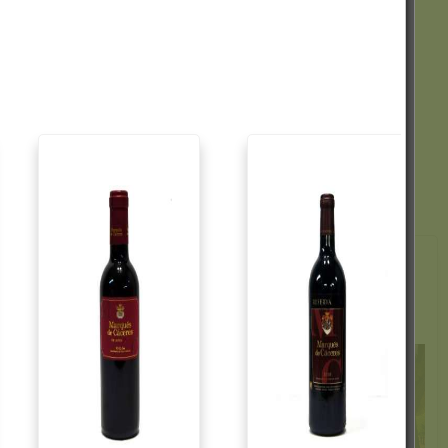
23,58 €
KAUFEN
 für die
Terroir prägt spanische
ng von
Weine: Einfluss der
..
geographischen ...