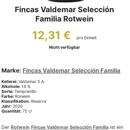
Fincas Valdemar Selección
Familia Rotwein
12,31 €
pro Einheit
Nicht verfügbar
Marke:
Fincas Valdemar Selección Familia
Kellerei:
Valdemar S.A.
Alkohole:
14 %
Sorte:
Tempranillo
Farbe:
Rotwein
Klassifikation:
Reserva
Jahr:
2020
Quantität:
75 cl
Der
Rotwein
Fincas Valdemar Selección Familia
ist ein