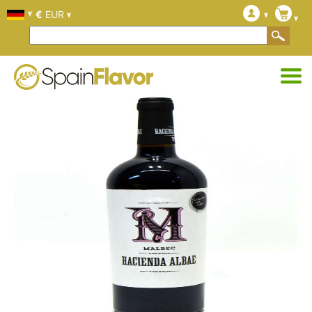
€
EUR