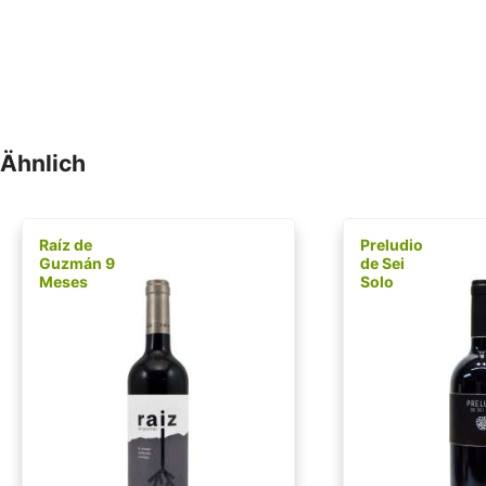
Ähnlich
Raíz de
Preludio
Guzmán 9
de Sei
Meses
Solo