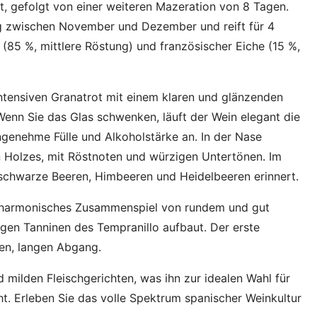
t, gefolgt von einer weiteren Mazeration von 8 Tagen.
ng zwischen November und Dezember und reift für 4
(85 %, mittlere Röstung) und französischer Eiche (15 %,
intensiven Granatrot mit einem klaren und glänzenden
Wenn Sie das Glas schwenken, läuft der Wein elegant die
ngenehme Fülle und Alkoholstärke an. In der Nase
en Holzes, mit Röstnoten und würzigen Untertönen. Im
an schwarze Beeren, Himbeeren und Heidelbeeren erinnert.
 harmonisches Zusammenspiel von rundem und gut
igen Tanninen des Tempranillo aufbaut. Der erste
ten, langen Abgang.
d milden Fleischgerichten, was ihn zur idealen Wahl für
. Erleben Sie das volle Spektrum spanischer Weinkultur