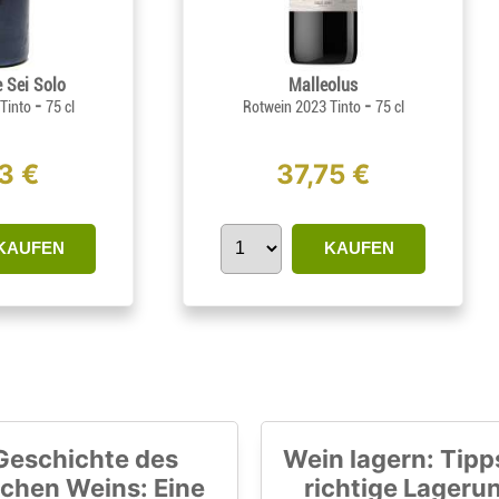
e Sei Solo
Malleolus
-
-
 Tinto
75 cl
Rotwein 2023 Tinto
75 cl
3 €
37,75 €
KAUFEN
KAUFEN
Geschichte des
Wein lagern: Tipps
chen Weins: Eine
richtige Lageru