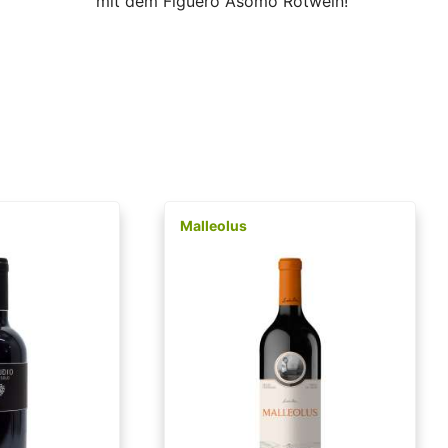
mit dem Figuero Asomo Rotwein!
Malleolus