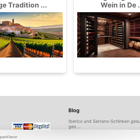
ge Tradition ...
Wein in De .
Blog
Iberico und Serrano-Schinken gesu
ges ...
Wählen Sie hochwertiges Olivenöl 
Empfehlungen ...