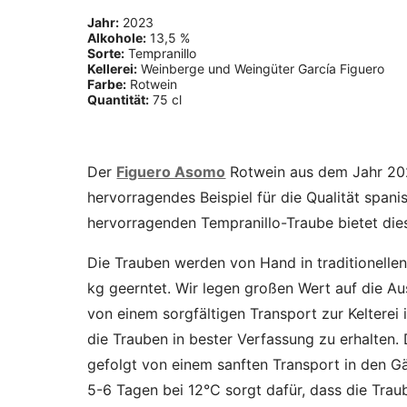
Jahr:
2023
Alkohole:
13,5 %
Sorte:
Tempranillo
Kellerei:
Weinberge und Weingüter García Figuero
Farbe:
Rotwein
Quantität:
75 cl
Der
Figuero Asomo
Rotwein aus dem Jahr 202
hervorragendes Beispiel für die Qualität span
hervorragenden Tempranillo-Traube bietet die
Die Trauben werden von Hand in traditionell
kg geerntet. Wir legen großen Wert auf die Au
von einem sorgfältigen Transport zur Keltere
die Trauben in bester Verfassung zu erhalten. D
gefolgt von einem sanften Transport in den G
5-6 Tagen bei 12°C sorgt dafür, dass die Trau